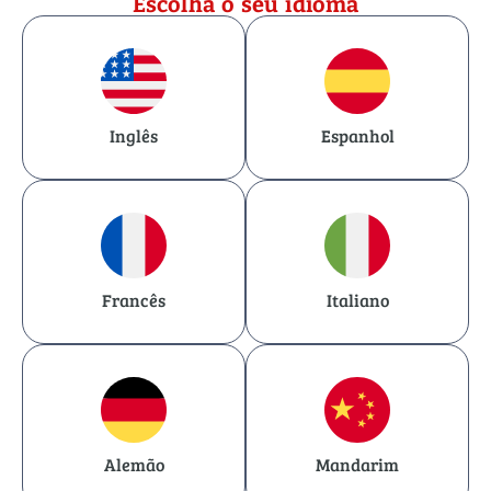
Escolha o seu idioma
English
Inglês
Espanhol
Español
Français
Francês
Italiano
Italiano
Deutsch
Alemão
Mandarim
國語