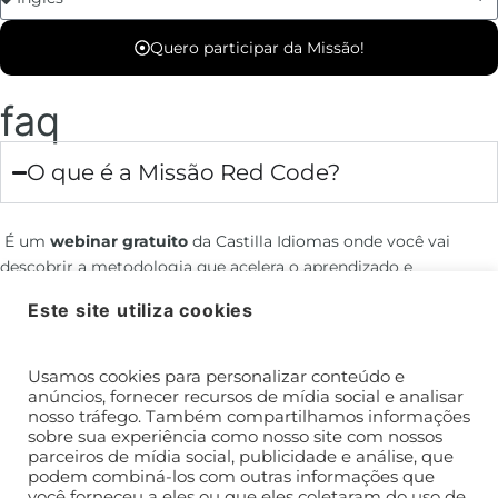
Quero participar da Missão!
faq
O que é a Missão Red Code?
É um
webinar gratuito
da Castilla Idiomas onde você vai
descobrir a metodologia que acelera o aprendizado e
transforma completamente a forma de aprender idiomas.
Este site utiliza cookies
O que vou aprender durante o evento?
Usamos cookies para personalizar conteúdo e
anúncios, fornecer recursos de mídia social e analisar
nosso tráfego. Também compartilhamos informações
Quando vai acontecer o webinar?
sobre sua experiência como nosso site com nossos
parceiros de mídia social, publicidade e análise, que
podem combiná-los com outras informações que
Preciso ter conhecimento prévio?
você forneceu a eles ou que eles coletaram do uso de